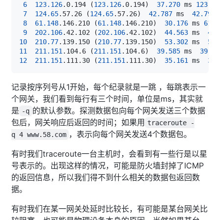
6
123.126
.0.194 
(
123.126
.0.194
)
37.270
 ms 
123.12
7
124.65
.57.26 
(
124.65
.57.26
)
42.787
 ms  
42.799
 
8
61.148
.146.210 
(
61.148
.146.210
)
30.176
 ms 
61.1
9
202.106
.42.102 
(
202.106
.42.102
)
44.563
 ms  
44.
10
210.77
.139.150 
(
210.77
.139.150
)
53.302
 ms  
53.
11
211.151
.104.6 
(
211.151
.104.6
)
39.585
 ms  
39.50
12
211.151
.111.30 
(
211.151
.111.30
)
35.161
 ms  
35.
记录按序列号从1开始，每个纪录就是一跳 ，每跳表示一
个网关，我们看到每行有三个时间，单位是ms，其实就
是
的默认参数。探测数据包向每个网关发送三个数据
-q
包后，网关响应后返回的时间；如果用
traceroute -
，表示向每个网关发送4个数据包。
q 4 www.58.com
有时我们traceroute一台主机时，会看到有一些行是以星
号表示的。出现这样的情况，可能是防火墙封掉了ICMP
的返回信息，所以我们得不到什么相关的数据包返回数
据。
有时我们在某一网关处延时比较长，有可能是某台网关比