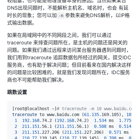
较阻塞，也可能是物理设备本身的原因。当然如果某台
DNS出现问题时，不能解析主机名、域名时，也会 有延
时长的现象；您可以加
参数来避免DNS解析，以IP格
-n
式输出数据。
如果在局域网中的不同网段之间，我们可以通过
traceroute 来排查问题所在，是主机的问题还是网关的
问题。如果我们通过远程来访问某台服务器遇到问题时，
我们用到traceroute 追踪数据包所经过的网关，提交IDC
服务商，也有助于解决问题；但目前看来在国内解决这样
的问题是比较困难的，就是我们发现问题所在，IDC服务
商也不可能帮助我们解决。
跳数设置
[
root@localhost ~
]
# traceroute -m 10 www.baidu.com
traceroute
 to www.baidu.com 
(
61.135
.169.105
)
, 
10
 ho
1
192.168
.74.2 
(
192.168
.74.2
)
1.534
 ms  
1.775
 ms
2
211.151
.56.1 
(
211.151
.56.1
)
0.508
 ms  
0.514
 ms
3
211.151
.227.206 
(
211.151
.227.206
)
0.571
 ms  
0.
4
210.77
.139.145 
(
210.77
.139.145
)
0.708
 ms  
0.72