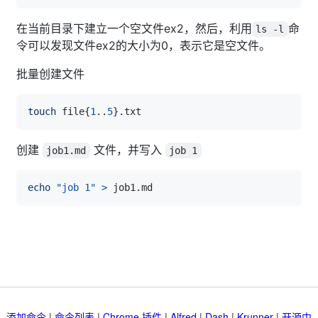
在当前目录下建立一个空文件ex2，然后，利用
命
ls -l
令可以发现文件ex2的大小为0，表示它是空文件。
批量创建文件
touch
 file
{
1
..
5
}
创建
文件，并写入
job1.md
job 1
echo
"job 1"
>
添加命令
|
命令列表
|
Chrome 插件
|
Alfred
|
Dash
|
Krunner
|
开源中